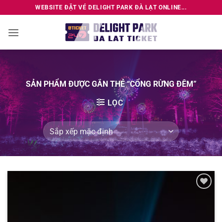
Bỏ
WEBSITE ĐẶT VÉ DELIGHT PARK ĐÀ LẠT ONLINE...
qua
nội
dung
SẢN PHẨM ĐƯỢC GẮN THẺ “CỔNG RỪNG ĐÊM”
LỌC
Add to
wishlist