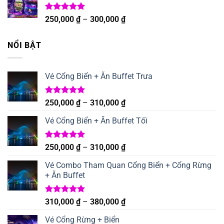
150,000 ₫
đến
Được xếp
Khoảng
250,000
₫
–
300,000
₫
hạng
5.00
180,000 ₫
giá:
5 sao
từ
NỔI BẬT
250,000 ₫
đến
300,000 ₫
Vé Cổng Biển + Ăn Buffet Trưa
Được xếp
Khoảng
250,000
₫
–
310,000
₫
hạng
5.00
giá:
5 sao
Vé Cổng Biển + Ăn Buffet Tối
từ
250,000 ₫
đến
Được xếp
Khoảng
250,000
₫
–
310,000
₫
hạng
5.00
310,000 ₫
giá:
5 sao
Vé Combo Tham Quan Cổng Biển + Cổng Rừng
từ
+ Ăn Buffet
250,000 ₫
đến
310,000 ₫
Được xếp
Khoảng
310,000
₫
–
380,000
₫
hạng
5.00
giá:
5 sao
Vé Cổng Rừng + Biển
từ