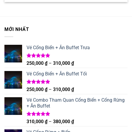
200,000 ₫
phẩm
này
có
nhiều
MỚI NHẤT
biến
thể.
Các
Vé Cổng Biển + Ăn Buffet Trưa
tùy
chọn
có
Được xếp
Khoảng
250,000
₫
–
310,000
₫
thể
hạng
5.00
giá:
5 sao
được
Vé Cổng Biển + Ăn Buffet Tối
từ
chọn
250,000 ₫
trên
đến
Được xếp
Khoảng
250,000
₫
–
310,000
₫
trang
hạng
5.00
310,000 ₫
giá:
sản
5 sao
Vé Combo Tham Quan Cổng Biển + Cổng Rừng
từ
phẩm
+ Ăn Buffet
250,000 ₫
đến
310,000 ₫
Được xếp
Khoảng
310,000
₫
–
380,000
₫
hạng
5.00
giá:
5 sao