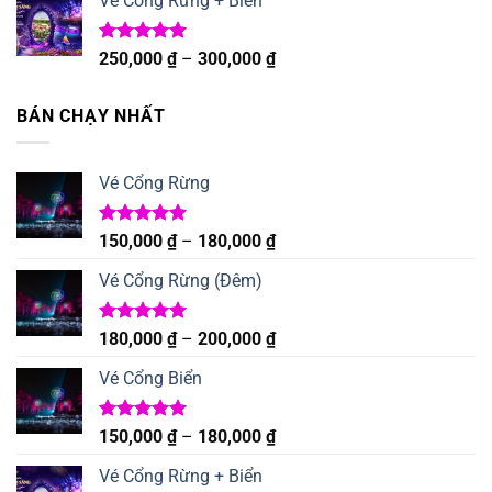
Vé Cổng Rừng + Biển
từ
310,000 ₫
đến
Được xếp
Khoảng
250,000
₫
–
300,000
₫
hạng
5.00
380,000 ₫
giá:
5 sao
từ
BÁN CHẠY NHẤT
250,000 ₫
đến
300,000 ₫
Vé Cổng Rừng
Được xếp
Khoảng
150,000
₫
–
180,000
₫
hạng
5.00
giá:
5 sao
Vé Cổng Rừng (Đêm)
từ
150,000 ₫
đến
Được xếp
Khoảng
180,000
₫
–
200,000
₫
hạng
5.00
180,000 ₫
giá:
5 sao
Vé Cổng Biển
từ
180,000 ₫
đến
Được xếp
Khoảng
150,000
₫
–
180,000
₫
hạng
5.00
200,000 ₫
giá:
5 sao
Vé Cổng Rừng + Biển
từ