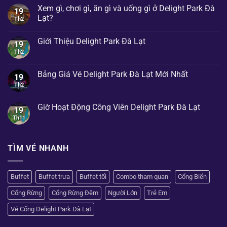
Xem gì, chơi gì, ăn gì và uống gì ở Delight Park Đà
19
Lạt?
Th2
Không
có
Giới Thiệu Delight Park Đà Lạt
bình
19
luận
Th2
Không
ở
có
Xem
bình
gì,
luận
Bảng Giá Vé Delight Park Đà Lạt Mới Nhất
chơi
19
ở
gì,
Giới
Th2
Không
ăn
Thiệu
có
gì
Delight
bình
và
Park
luận
Giờ Hoạt Động Công Viên Delight Park Đà Lạt
uống
19
Đà
ở
gì
Lạt
Bảng
Th11
Không
ở
Giá
có
Delight
Vé
bình
Park
Delight
luận
Đà
Park
ở
TÌM VÉ NHANH
Lạt?
Đà
Giờ
Lạt
Hoạt
Mới
Động
Nhất
Công
Buffet
Buffet trưa
Buffet tối
Combo tham quan
Cổng Biển
Viên
Delight
Park
Cổng Rừng
Cổng Rừng Đêm
Người Lớn
Trẻ Em
Đà
Lạt
Vé Cổng Delight Park Đà Lạt