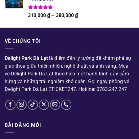
250,000 ₫
đến
300,000 ₫
Được xếp
Khoảng
310,000
₫
–
380,000
₫
hạng
5.00
giá:
5 sao
từ
310,000 ₫
VỀ CHÚNG TÔI
đến
380,000 ₫
Delight Park Đà Lạt
là điểm đến lý tưởng để khám phá sự
giao thoa giữa thiên nhiên, nghệ thuật và ánh sáng. Mua
vé Delight Park Đà Lạt
thực hiện một hành trình đầy cảm
hứng và những trải nghiệm khó quên. Gọi ngay
phòng vé
Delight Park Đà Lạt
ETICKET247. Hotline: 0783.247.247
BÀI ĐĂNG MỚI