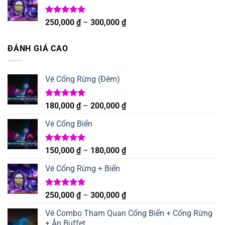
310,000 ₫
đến
Được xếp
Khoảng
250,000
₫
–
300,000
₫
hạng
5.00
380,000 ₫
giá:
5 sao
từ
ĐÁNH GIÁ CAO
250,000 ₫
đến
300,000 ₫
Vé Cổng Rừng (Đêm)
Được xếp
Khoảng
180,000
₫
–
200,000
₫
hạng
5.00
giá:
5 sao
Vé Cổng Biển
từ
180,000 ₫
đến
Được xếp
Khoảng
150,000
₫
–
180,000
₫
hạng
5.00
200,000 ₫
giá:
5 sao
Vé Cổng Rừng + Biển
từ
150,000 ₫
đến
Được xếp
Khoảng
250,000
₫
–
300,000
₫
hạng
5.00
180,000 ₫
giá:
5 sao
Vé Combo Tham Quan Cổng Biển + Cổng Rừng
từ
+ Ăn Buffet